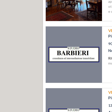
ap
ot
e 
V
P
9
N
Ri
mq
V
P
1