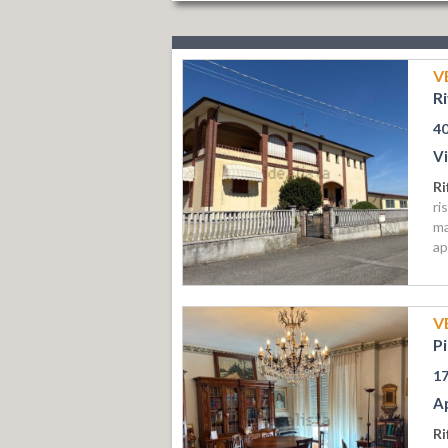
V
R
4
Vi
R
ri
ma
ap
V
P
1
A
Ri