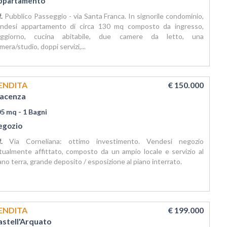
ppartamento
f.
Pubblico Passeggio - via Santa Franca. In signorile condominio,
ndesi appartamento di circa 130 mq composto da ingresso,
oggiorno, cucina abitabile, due camere da letto, una
mera/studio, doppi servizi,...
ENDITA
€ 150.000
iacenza
05 mq
- 1 Bagni
egozio
if.
Via Corneliana: ottimo investimento. Vendesi negozio
tualmente affittato, composto da un ampio locale e servizio al
ano terra, grande deposito / esposizione al piano interrato.
ENDITA
€ 199.000
astell'Arquato