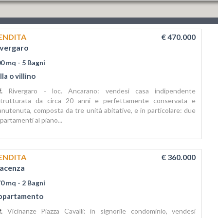
ENDITA
€ 470.000
ivergaro
00 mq
- 5 Bagni
lla o villino
if.
Rivergaro - loc. Ancarano: vendesi casa indipendente
strutturata da circa 20 anni e perfettamente conservata e
nutenuta, composta da tre unità abitative, e in particolare: due
partamenti al piano...
ENDITA
€ 360.000
iacenza
70 mq
- 2 Bagni
ppartamento
f.
Vicinanze Piazza Cavalli: in signorile condominio, vendesi