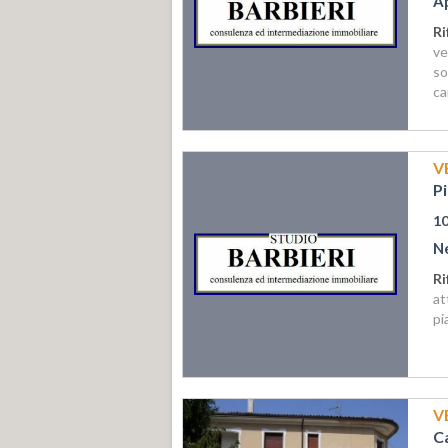
A
Ri
ve
s
ca
V
P
1
N
R
at
pi
V
C