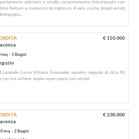
partamento adattato a studio, recentemente ristrutturato con
time finiture e composto da ingresso, 4 vani, cucina, doppi servizi
disimpegni....
ENDITA
€ 150.000
iacenza
0 mq
- 1 Bagni
egozio
f.
Laterale Corso Vittorio Emanuele: vendesi negozio di circa 90
 con tre vetrine; ampio open space con servizi.
ENDITA
€ 230.000
iacenza
30 mq
- 2 Bagni